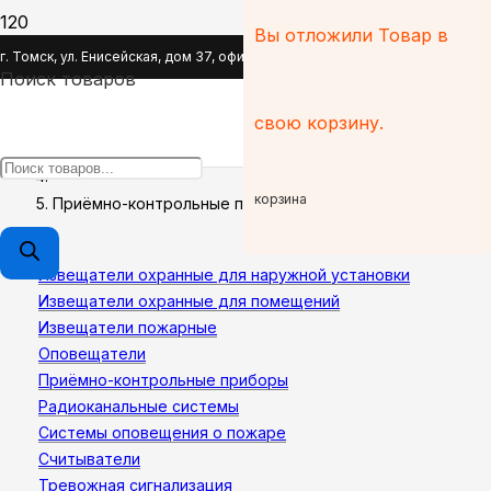
Вы отложили
Товар
в
Приёмно-контрольные приборы
г. Томск, ул. Енисейская, дом 37, офис 110
Поиск товаров
Главная
свою корзину.
Системы охранно-пожарной сигнализации
корзина
Приёмно-контрольные приборы
Извещатели охранные для наружной установки
Извещатели охранные для помещений
Извещатели пожарные
Оповещатели
Приёмно-контрольные приборы
Радиоканальные системы
Системы оповещения о пожаре
Считыватели
Тревожная сигнализация