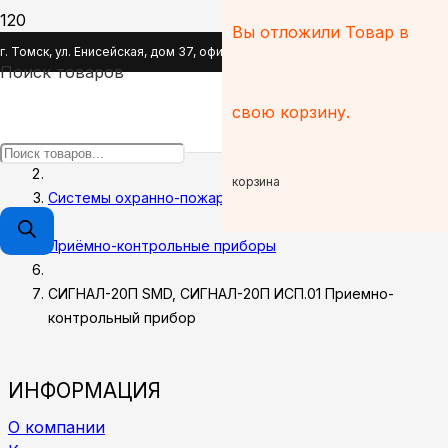
Вы отложили
Товар
в
СИГНАЛ-20П SMD, СИГНАЛ-20П
г. Томск, ул. Енисейская, дом 37, офис 110
ИСП.01 Приемно-контрольный
Поиск товаров
прибор
свою корзину.
Главная
корзина
Системы охранно-пожарной сигнализации
Приёмно-контрольные приборы
СИГНАЛ-20П SMD, СИГНАЛ-20П ИСП.01 Приемно-
контрольный прибор
ИНФОРМАЦИЯ
О компании