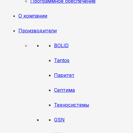
Программное обеспечение
О компании
Производители
BOLID
Tantos
Паритет
Септима
Техносистемы
GSN