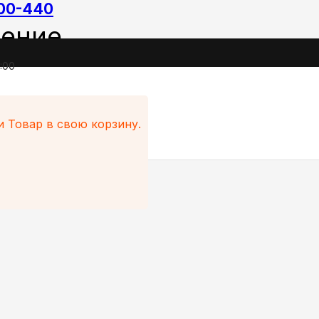
200-440
ение
:00
ли
Товар
в свою корзину.