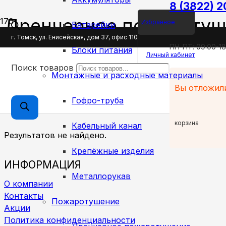
8 (3822) 
Дренчерное пожаротуш
Избранное
Батарейки
г. Томск, ул. Енисейская, дом 37, офис 110
ПН-ПТ: 09:00-18
Блоки питания
Главная
Личный кабинет
Поиск товаров
Монтажные и расходные материалы
Пожаротушение
Вы отложи
Гофро-труба
Дренчерное пожаротушение
корзина
Кабельный канал
Результатов не найдено.
Крепёжные изделия
ИНФОРМАЦИЯ
Металлорукав
О компании
Контакты
Пожаротушение
Акции
Политика конфиденциальности