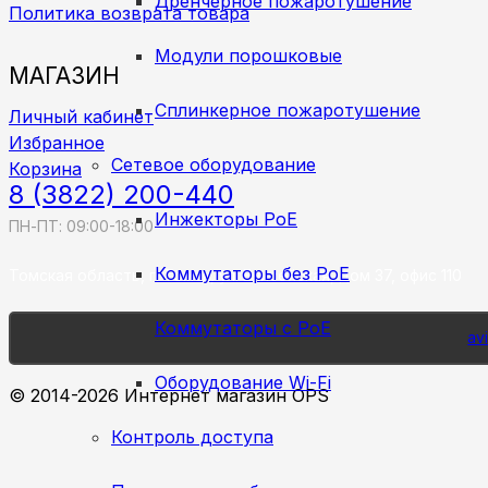
Дренчерное пожаротушение
Политика возврата товара
Модули порошковые
МАГАЗИН
Сплинкерное пожаротушение
Личный кабинет
Избранное
Сетевое оборудование
Корзина
8 (3822) 200-440
Инжекторы PoE
ПН-ПТ: 09:00-18:00
Коммутаторы без PoE
Томская область, г. Томск, ул. Енисейская, дом 37, офис 110
Коммутаторы с PoE
av
Оборудование Wi-Fi
© 2014-2026 Интернет магазин OPS
Контроль доступа