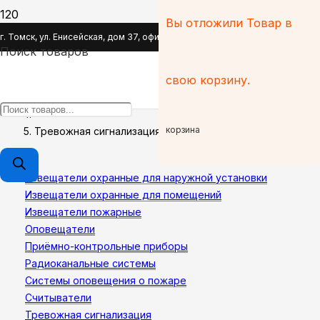
Вы отложили
Товар
в
Тревожная сигнализация
г. Томск, ул. Енисейская, дом 37, офис 110
Поиск товаров
Главная
свою корзину.
Системы охранно-пожарной сигнализации
корзина
Тревожная сигнализация
Извещатели охранные для наружной установки
Извещатели охранные для помещений
Извещатели пожарные
Оповещатели
Приёмно-контрольные приборы
Радиоканальные системы
Системы оповещения о пожаре
Считыватели
Тревожная сигнализация