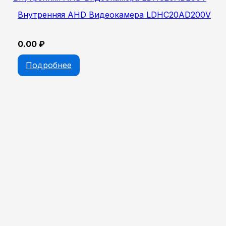
Внутренняя AHD Видеокамера LDHC20AD200V
0.00
₽
Подробнее