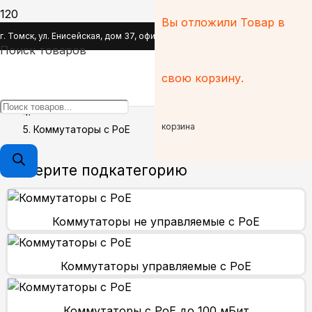
Вы отложили
Товар
в
Коммутаторы с PoE
г. Томск, ул. Енисейская, дом 37, офис 110
Поиск товаров
Главная
свою корзину.
Сетевое оборудование
корзина
Коммутаторы с PoE
Выберите подкатегорию
Коммутаторы не управляемые с PoE
Коммутаторы управляемые с PoE
Коммутаторы с PoE до 100 мБит