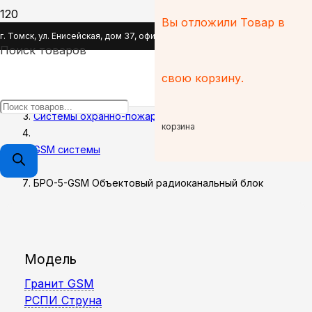
Вы отложили
Товар
в
БРО-5-GSM Объектовый
г. Томск, ул. Енисейская, дом 37, офис 110
радиоканальный блок
Поиск товаров
свою корзину.
Главная
Системы охранно-пожарной сигнализации
корзина
GSM системы
БРО-5-GSM Объектовый радиоканальный блок
Модель
Гранит GSM
РСПИ Струна