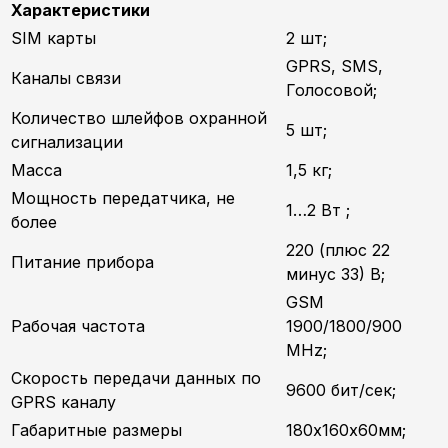
Характеристики
SIM карты
2 шт;
GPRS, SMS,
Каналы связи
Голосовой;
Количество шлейфов охранной
5 шт;
сигнализации
Масса
1,5 кг;
Мощность передатчика, не
1…2 Вт ;
более
220 (плюс 22
Питание прибора
минус 33) В;
GSM
Рабочая частота
1900/1800/900
MHz;
Скорость передачи данных по
9600 бит/сек;
GPRS каналу
Габаритные размеры
180х160х60мм;