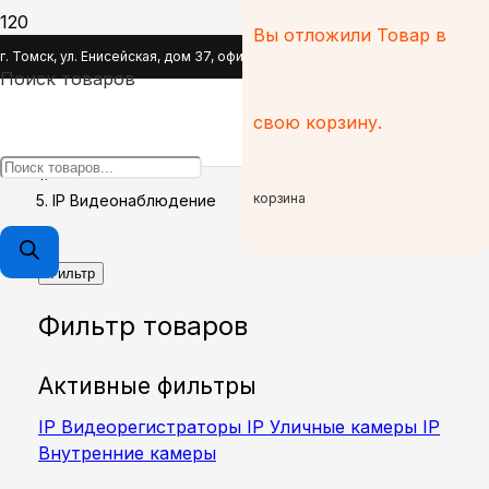
Вы отложили
Товар
в
IP Видеонаблюдение
г. Томск, ул. Енисейская, дом 37, офис 110
Поиск товаров
Главная
свою корзину.
Видеонаблюдение
корзина
IP Видеонаблюдение
Фильтр
Фильтр товаров
Активные фильтры
IP Видеорегистраторы
IP Уличные камеры
IP
Внутренние камеры